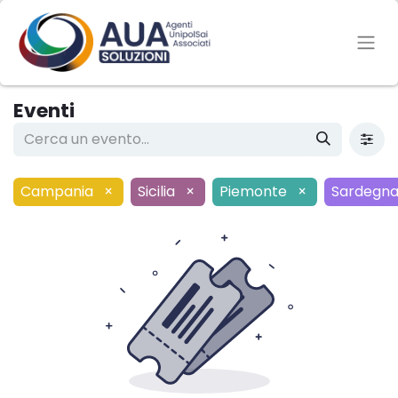
Eventi
Campania
×
Sicilia
×
Piemonte
×
Sardegn