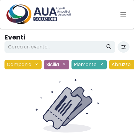
Eventi
Campania
×
Sicilia
×
Piemonte
×
Abruzzo