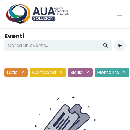
Eventi
Lazio
×
Campania
×
Sicilia
×
Piemonte
×