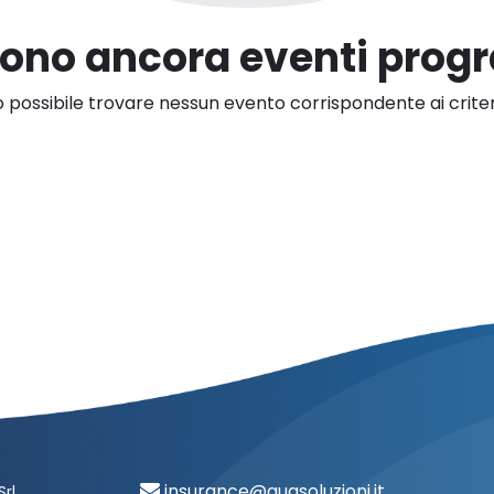
sono ancora eventi pro
 possibile trovare nessun evento corrispondente ai criteri
insurance@auasoluzioni.it
Srl