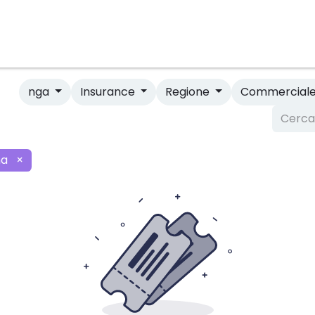
Compagnie
Accordi Quadro
Accedi alla Piattafor
nga
Insurance
Regione
Commercial
na
×